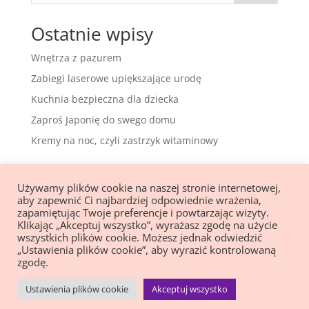
Ostatnie wpisy
Wnętrza z pazurem
Zabiegi laserowe upiększające urodę
Kuchnia bezpieczna dla dziecka
Zaproś Japonię do swego domu
Kremy na noc, czyli zastrzyk witaminowy
Magnifique
stylizacja
Używamy plików cookie na naszej stronie internetowej,
paznokci
aby zapewnić Ci najbardziej odpowiednie wrażenia,
zapamiętując Twoje preferencje i powtarzając wizyty.
ul. Grochowska 117
Klikając „Akceptuj wszystko”, wyrażasz zgodę na użycie
Warszawa Praga Południe
wszystkich plików cookie. Możesz jednak odwiedzić
„Ustawienia plików cookie”, aby wyrazić kontrolowaną
zgodę.
Ustawienia plików cookie
Akceptuj wszystko