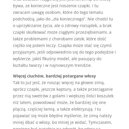
bywa, ze konieczne jest noszenie czapki. I tu
zwracam uwagę osobom, które do tego tematu
podchodzą, jako do „zła koniecznego”. Nie chodzi tu
o uprzykrzanie życia, ale o zdrowy rozsądek, a brak
czapki skutkować może ciągłymi przeziębieniami, a
także problemami z chorobami zatok, które dość
ciężko się potem leczy. Czapka może stać się czymś
przyjaznym, jeśli odpowiednio się do tego podejdzie i
wybierze, jakiś fikuśny model, ale pasujący do
kształtu twarzy i w najnowszym trendzie.
Więcej ciuchów, bardziej potargane włosy
Tak to już jest, że nosząc więcej na głowie zimą,
oprócz czapki, jeszcze kaptury, a także przeciąganie
przez nią swetrów z golami i większej ilości koszulek
niż latem, powodować może, że bardziej się one
plączą, częściej łamią, a także elektryzują. I tu
pojawiać się może błędne myślenie, że zimą należy
mniej dbać o włosy, bo mniej je widać. Tymczasem,
powinno być zupełnie na odwrót, bo włosy są